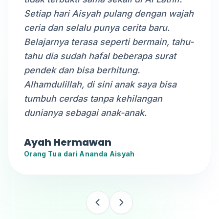
Setiap hari Aisyah pulang dengan wajah
ceria dan selalu punya cerita baru.
Belajarnya terasa seperti bermain, tahu-
tahu dia sudah hafal beberapa surat
pendek dan bisa berhitung.
Alhamdulillah, di sini anak saya bisa
tumbuh cerdas tanpa kehilangan
dunianya sebagai anak-anak.
Ayah Hermawan
Orang Tua dari Ananda Aisyah