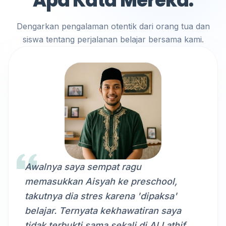
Apa Kata Mereka.
Dengarkan pengalaman otentik dari orang tua dan
siswa tentang perjalanan belajar bersama kami.
Awalnya saya sempat ragu
memasukkan Aisyah ke preschool,
takutnya dia stres karena 'dipaksa'
belajar. Ternyata kekhawatiran saya
tidak terbukti sama sekali di Al Lathif.